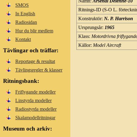
Namn:
Arsenal Delenne-10
SMOS
Ritnings-ID (S-O L. förteckni
In English
Konstruktör:
N. P. Harrison
Radiosidan
Ursprungsår:
1965
Hur du blir medlem
Klass:
Motordrivna friflygand
Kontakt
Källor:
Model Aircraft
Tävlingar och träffar:
Reportage & resultat
Tävlingsregler & klasser
Ritningsbank:
Friflygande modeller
Linstyrda modeller
Radiostyrda modeller
Skalamodellritningar
Museum och arkiv: