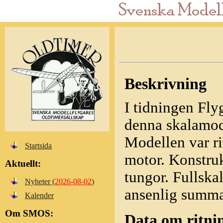
Beskrivning
I tidningen Fl
denna skalamod
Modellen var ri
Startsida
motor. Konstruk
Aktuellt:
tungor. Fullskal
Nyheter (
2026-08-02
)
ansenlig summa
Kalender
Om SMOS:
Data om ritni