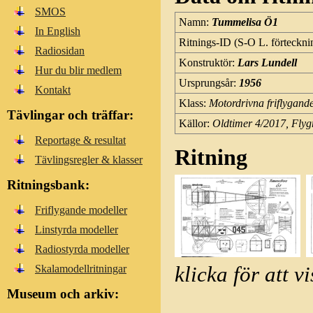
SMOS
Namn:
Tummelisa Ö1
In English
Ritnings-ID (S-O L. förteckni
Radiosidan
Konstruktör:
Lars Lundell
Hur du blir medlem
Ursprungsår:
1956
Kontakt
Klass:
Motordrivna friflygand
Tävlingar och träffar:
Källor:
Oldtimer 4/2017, Flyg
Reportage & resultat
Ritning
Tävlingsregler & klasser
Ritningsbank:
Friflygande modeller
Linstyrda modeller
Radiostyrda modeller
Skalamodellritningar
klicka för att v
Museum och arkiv: