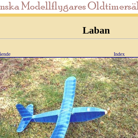
Laban
ående
Index