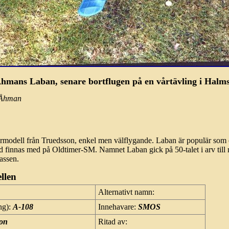
hmans Laban, senare bortflugen på en vårtävling i Halm
 Åhman
modell från Truedsson, enkel men välflygande. Laban är populär som 
id finnas med på Oldtimer-SM. Namnet Laban gick på 50-talet i arv till
assen.
llen
Alternativt namn:
ng):
A-108
Innehavare:
SMOS
son
Ritad av: