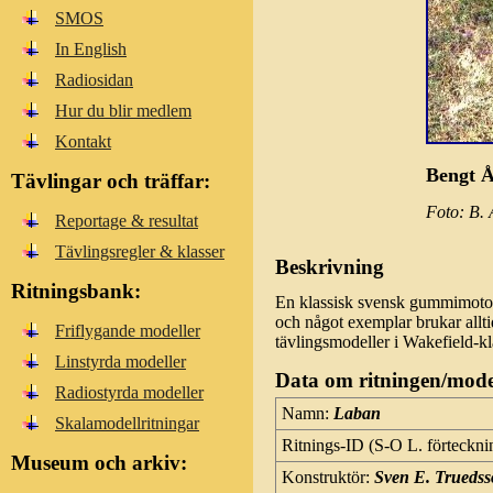
SMOS
In English
Radiosidan
Hur du blir medlem
Kontakt
Bengt Å
Tävlingar och träffar:
Foto: B.
Reportage & resultat
Tävlingsregler & klasser
Beskrivning
Ritningsbank:
En klassisk svensk gummimotor
och något exemplar brukar allt
Friflygande modeller
tävlingsmodeller i Wakefield-kl
Linstyrda modeller
Data om ritningen/mode
Radiostyrda modeller
Namn:
Laban
Skalamodellritningar
Ritnings-ID (S-O L. förteckni
Museum och arkiv:
Konstruktör:
Sven E. Trueds