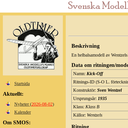
Beskrivning
En helbalsamodell av Wentzels 
Data om ritningen/mode
Namn:
Kick-Off
Ritnings-ID (S-O L. förteckni
Startsida
Konstruktör:
Sven Wentzel
Aktuellt:
Ursprungsår:
1935
Nyheter (
2026-08-02
)
Klass:
Klass B
Kalender
Källor:
Wentzels
Om SMOS:
Ritning