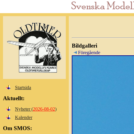
Bildgalleri
Föregående
Startsida
Aktuellt:
Nyheter (
2026-08-02
)
Kalender
Om SMOS: