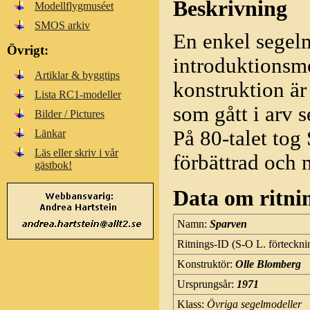
Beskrivning
Modellflygmuséet
SMOS arkiv
En enkel segel
Övrigt:
introduktionsm
Artiklar & byggtips
konstruktion är
Lista RC1-modeller
som gått i arv 
Bilder / Pictures
På 80-talet to
Länkar
Läs eller skriv i vår
förbättrad och 
gästbok!
Data om ritni
Namn:
Sparven
Ritnings-ID (S-O L. förteckni
Konstruktör:
Olle Blomberg
Ursprungsår:
1971
Klass:
Övriga segelmodeller