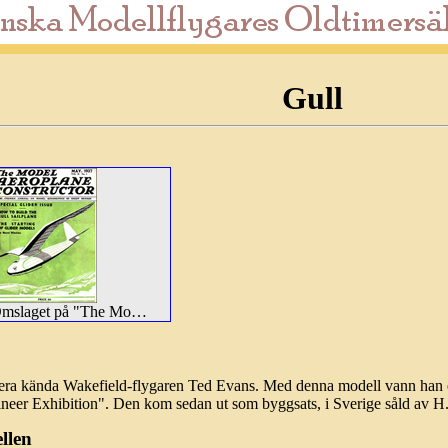
Gull
Omslaget på "The Model Aeroplane Constructor"
era kända Wakefield-flygaren Ted Evans. Med denna modell vann han e
eer Exhibition". Den kom sedan ut som byggsats, i Sverige såld av H.
llen