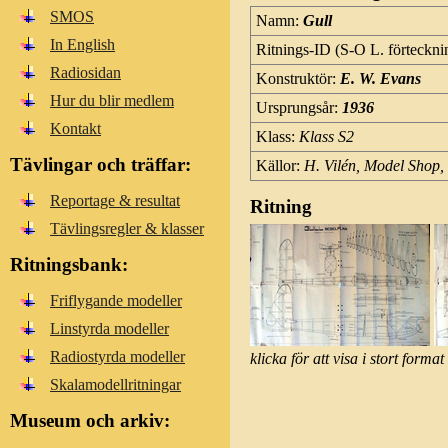
SMOS
Namn:
Gull
In English
Ritnings-ID (S-O L. förteckni
Radiosidan
Konstruktör:
E. W. Evans
Hur du blir medlem
Ursprungsår:
1936
Kontakt
Klass:
Klass S2
Tävlingar och träffar:
Källor:
H. Vilén, Model Shop,
Reportage & resultat
Ritning
Tävlingsregler & klasser
Ritningsbank:
Friflygande modeller
Linstyrda modeller
Radiostyrda modeller
klicka för att visa i stort format
Skalamodellritningar
Museum och arkiv: