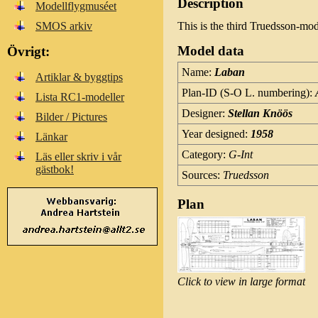
Description
Modellflygmuséet
SMOS arkiv
This is the third Truedsson-mo
Model data
Övrigt:
Name:
Laban
Artiklar & byggtips
Plan-ID (S-O L. numbering):
Lista RC1-modeller
Designer:
Stellan Knöös
Bilder / Pictures
Year designed:
1958
Länkar
Category:
G-Int
Läs eller skriv i vår
gästbok!
Sources:
Truedsson
Plan
Click to view in large format