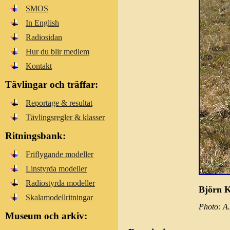
SMOS
In English
Radiosidan
Hur du blir medlem
Kontakt
Tävlingar och träffar:
Reportage & resultat
Tävlingsregler & klasser
Ritningsbank:
Friflygande modeller
Linstyrda modeller
Radiostyrda modeller
Björn K
Skalamodellritningar
Photo: A.
Museum och arkiv: