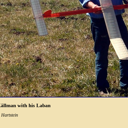
ällman with his Laban
 Hartstein