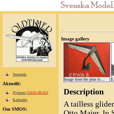
Image gallery
Startsida
Image from the plan folder
Aktuellt:
Description
Nyheter (
2026-08-02
)
Kalender
A tailless glid
Om SMOS:
Otto Maier. In 