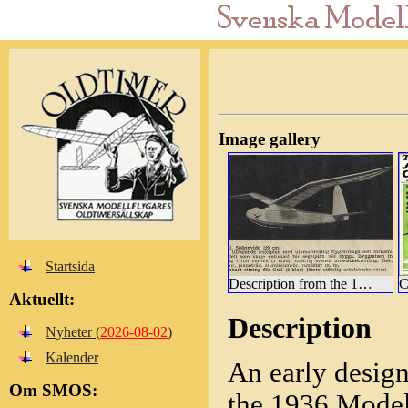
Image gallery
Startsida
Description from the 1943 Vilén catalogue
Aktuellt:
Description
Nyheter (
2026-08-02
)
Kalender
An early desig
Om SMOS:
the 1936 Model