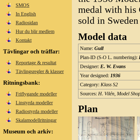
SMOS
medal with his 
In English
sold in Sweden 
Radiosidan
Hur du blir medlem
Model data
Kontakt
Name:
Gull
Tävlingar och träffar:
Plan-ID (S-O L. numbering):
Reportage & resultat
Designer:
E. W. Evans
Tävlingsregler & klasser
Year designed:
1936
Ritningsbank:
Category:
Klass S2
Sources:
H. Vilén, Model Sho
Friflygande modeller
Linstyrda modeller
Plan
Radiostyrda modeller
Skalamodellritningar
Museum och arkiv: