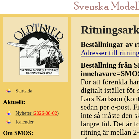
Ritningsark
Beställningar av r
Adresser till ritni
Beställning från 
innehavare=SMO
För att förenkla ha
digitalt istället f
Startsida
Lars Karlsson (kon
Aktuellt:
sedan per e-post. F
Nyheter (
2026-08-02
)
inte så måste den s
Kalender
längre tid. Det är f
ritning är mellan 
Om SMOS: