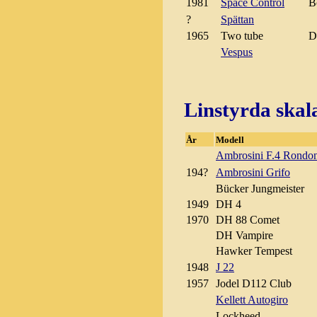
1981
Space Control
B
?
Spättan
1965
Two tube
D
Vespus
Linstyrda skal
År
Modell
Ambrosini F.4 Rondo
194?
Ambrosini Grifo
Bücker Jungmeister
1949
DH 4
1970
DH 88 Comet
DH Vampire
Hawker Tempest
1948
J 22
1957
Jodel D112 Club
Kellett Autogiro
Lockheed