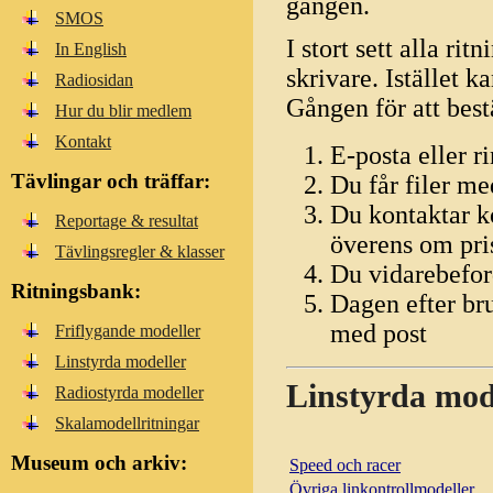
gången.
SMOS
I stort sett alla rit
In English
skrivare. Istället k
Radiosidan
Gången för att best
Hur du blir medlem
Kontakt
E-posta eller r
Tävlingar och träffar:
Du får filer me
Du kontaktar k
Reportage & resultat
överens om pris
Tävlingsregler & klasser
Du vidarebeford
Ritningsbank:
Dagen efter br
med post
Friflygande modeller
Linstyrda modeller
Linstyrda mode
Radiostyrda modeller
Skalamodellritningar
Museum och arkiv:
Speed och racer
Övriga linkontrollmodeller