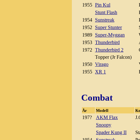
1955
Pin Kul
Stunt Flash
1954
Sunstreak
1952
Super Stunter
1989
Super-Myggan
1953
Thunderbird
1972
Thunderbird 2
Topper (Jr Falcon)
1950
Virago
1955
XR 1
Combat
År
Modell
Ko
197?
AKM Flax
J.
Snoopy
Spader Kung II
St
1954
Sunstreak
Pe