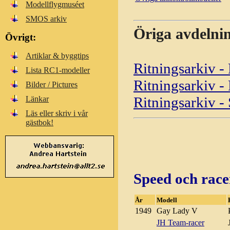
Modellflygmuséet
SMOS arkiv
Öriga avdelnin
Övrigt:
Artiklar & byggtips
Ritningsarkiv - 
Lista RC1-modeller
Ritningsarkiv -
Bilder / Pictures
Ritningsarkiv -
Länkar
Läs eller skriv i vår
gästbok!
Speed och rac
År
Modell
1949
Gay Lady V
JH Team-racer