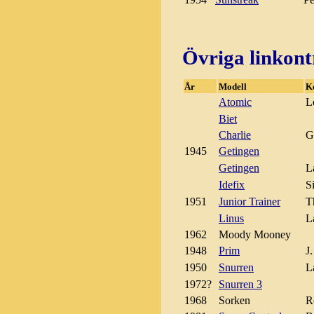
Övriga linkont
År
Modell
K
Atomic
L
Biet
Charlie
G
1945
Getingen
Getingen
L
Idefix
S
1951
Junior Trainer
T
Linus
L
1962
Moody Mooney
1948
Prim
J
1950
Snurren
L
1972?
Snurren 3
1968
Sorken
R