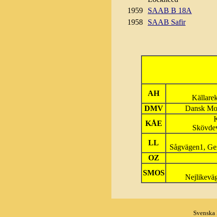
1959
SAAB B 18A
1958
SAAB Safir
AH
Källare
DMV
Dansk Mod
K
KÅE
Skövde
LL
Sågvägen1, G
OZ
SMOS
Nejlikev
Svenska 