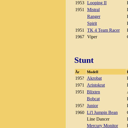
1953
Looping II
1951
Mistral
Ranger
Spirit
1951
TK 4 Team Racer
1967
Viper
Stunt
År
Modell
195?
Akrobat
1971
Aristokrat
1951
Blixten
Bobcat
195?
Junior
1960
Li'l Jumpin Bean
Line Dancer
Mercury Monitor