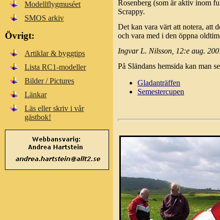
Rosenberg (som är aktiv inom ful
Modellflygmuséet
Scrappy.
SMOS arkiv
Det kan vara värt att notera, att 
Övrigt:
och vara med i den öppna oldtimer
Ingvar L. Nilsson, 12:e aug. 200
Artiklar & byggtips
På Sländans hemsida kan man se l
Lista RC1-modeller
Bilder / Pictures
Gladanträffen
Semestercupen
Länkar
Läs eller skriv i vår
gästbok!