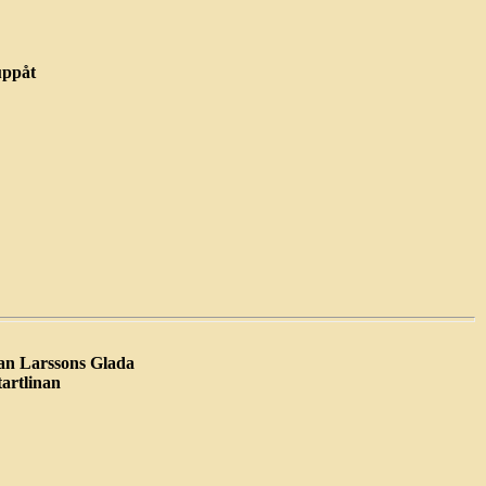
uppåt
an Larssons Glada
tartlinan