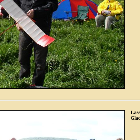
Lass
Gla