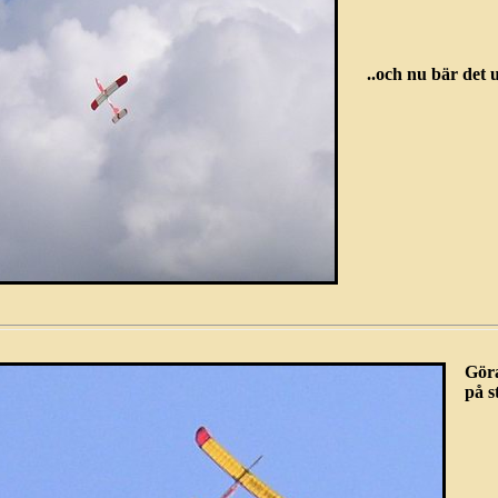
..och nu bär det 
Gör
på s