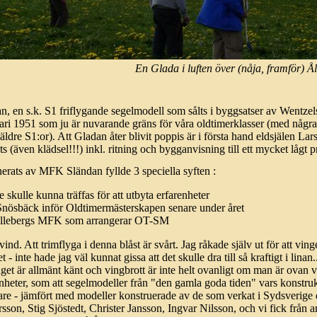
En Glada i luften över (nåja, framför) Å
, en s.k. S1 friflygande segelmodell som sålts i byggsatser av Wentzels
nuari 1951 som ju är nuvarande gräns för våra oldtimerklasser (med någr
äldre S1:or). Att Gladan åter blivit poppis är i första hand eldsjälen L
ts (även klädsel!!!) inkl. ritning och bygganvisning till ett mycket lågt p
erats av MFK Sländan fyllde 3 speciella syften :
skulle kunna träffas för att utbyta erfarenheter
 Snösbäck inför Oldtimermästerskapen senare under året
r Ållebergs MFK som arrangerar OT-SM
ind. Att trimflyga i denna blåst är svårt. Jag råkade själv ut för att vin
t - inte hade jag väl kunnat gissa att det skulle dra till så kraftigt i linan.
aget är allmänt känt och vingbrott är inte helt ovanligt om man är ovan vi
nheter, som att segelmodeller från "den gamla goda tiden" vars konstrukt
are - jämfört med modeller konstruerade av de som verkat i Sydsverige d
on, Stig Sjöstedt, Christer Jansson, Ingvar Nilsson, och vi fick från a