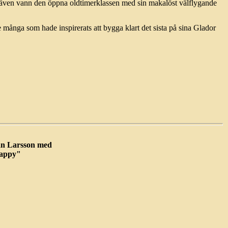
m även vann den öppna oldtimerklassen med sin makalöst välflygande
de många som hade inspirerats att bygga klart det sista på sina Glador
n Larsson med
appy"