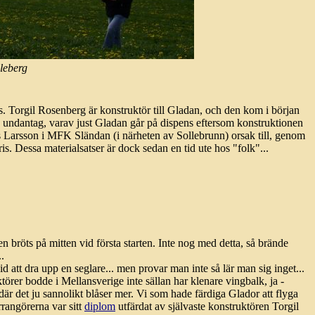
lleberg
. Torgil Rosenberg är konstruktör till Gladan, och den kom i början
a undantag, varav just Gladan går på dispens eftersom konstruktionen
ars Larsson i MFK Sländan (i närheten av Sollebrunn) orsak till, genom
ris. Dessa materialsatser är dock sedan en tid ute hos "folk"...
gen bröts på mitten vid första starten. Inte nog med detta, så brände
..
d att dra upp en seglare... men provar man inte så lär man sig inget...
örer bodde i Mellansverige inte sällan har klenare vingbalk, ja -
är det ju sannolikt blåser mer. Vi som hade färdiga Glador att flyga
rrangörerna var sitt
diplom
utfärdat av självaste konstruktören Torgil