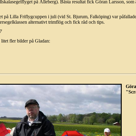
lskalasegelflyget på Ålleberg). Bästa resultat fick Göran Larsson, so
det på Lilla Friflygcuppen i juli (vid St. Bjurum, Falköping) var påfalla
segelklassen alternativt trimflög och fick råd och tips.
7
itet fler bilder på Gladan:
Göra
"Scr