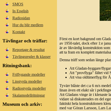
SMOS
In English
Radiosidan
Hur du blir medlem
Kontakt
Först en kort bakgrund om Gladan
Tävlingar och träffar:
av 1950-talet, dock efter 1:e ja
är av likvärdig konstruktion som 
Reportage & resultat
att ta fram en komplett materialsa
Tävlingsregler & klasser
Denna träff som sedan länge plan
Ritningsbank:
Att Gladan-byggare/flygare 
Att "provflyga" fältet vid
Friflygande modeller
Att visa oldtimerflyg fö
Linstyrda modeller
Tyvärr blåste det c:a 6 m/s medelv
Radiostyrda modeller
linan även ett elakt sår i pekfingre
Att Gladans vinge är i klenaste l
Skalamodellritningar
vidare så diskuterades en del ege
faktiskt hela konstruktionen klen
Museum och arkiv:
med var Göran Larsson, Lars Larss