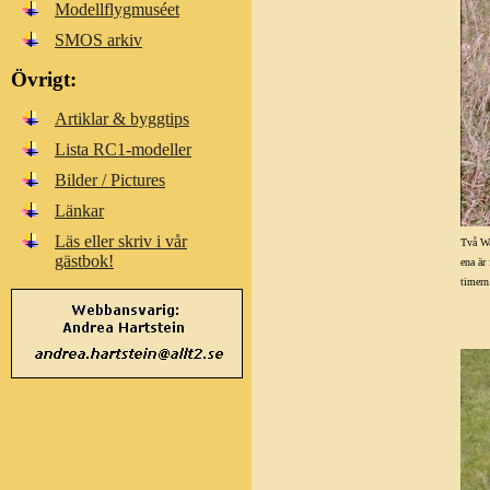
Modellflygmuséet
SMOS arkiv
Övrigt:
Artiklar & byggtips
Lista RC1-modeller
Bilder / Pictures
Länkar
Läs eller skriv i vår
Två Wa
gästbok!
ena är
timern